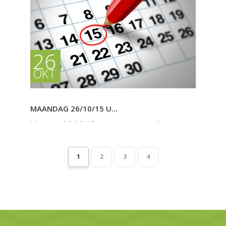
Voor ons kapsalon zoeken we een kapper of...
26
OKT
MAANDAG 26/10/15 U...
Maandag 26/10/15 zijn we uitzonderlijk
gesloten. Vanaf morgen...
1
2
3
4