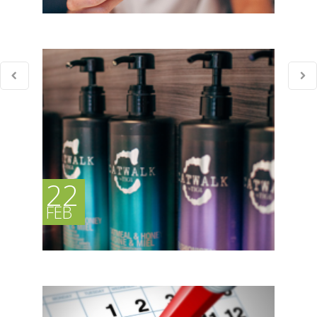
VACATURE: SPECIALI...
In ons haarcentrum leer je werken met
pruiken,...
22
FEB
VACATURE: KAPPER (...