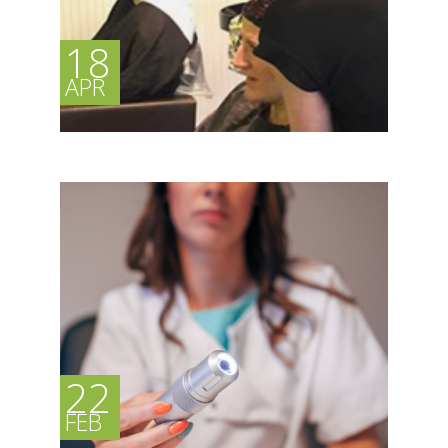
18
APR
KLEURTECHNIEKEN ME...
Zondag? Leerdag! Gisteren volgden we een
opleiding...
22
FEB