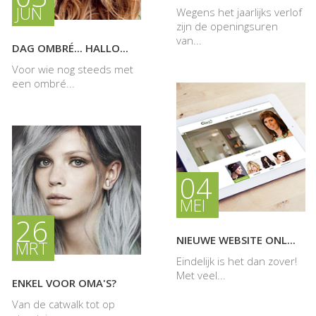
JUN
Wegens het jaarlijks verlof
zijn de openingsuren
van...
DAG OMBRÉ... HALLO...
Voor wie nog steeds met
een ombré...
04
MEI
26
NIEUWE WEBSITE ONL...
MRT
Eindelijk is het dan zover!
Met veel...
ENKEL VOOR OMA'S?
Van de catwalk tot op