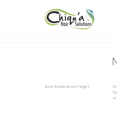
[post_thumbnail size=”large”]
Ei
Da
er