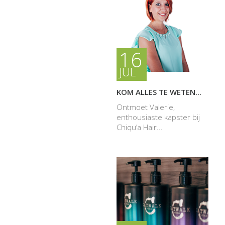
16
JUL
KOM ALLES TE WETEN...
Ontmoet Valerie,
enthousiaste kapster bij
Chiqu’a Hair...