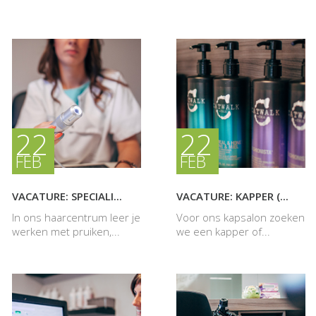
22
22
FEB
FEB
VACATURE: SPECIALI...
VACATURE: KAPPER (...
In ons haarcentrum leer je
Voor ons kapsalon zoeken
werken met pruiken,...
we een kapper of...