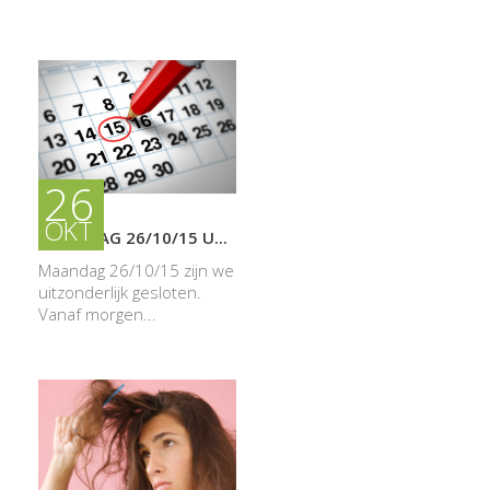
26
OKT
MAANDAG 26/10/15 U...
Maandag 26/10/15 zijn we
uitzonderlijk gesloten.
Vanaf morgen...