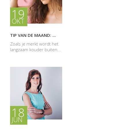
19
OKT
TIP VAN DE MAAND: ...
Zoals je merkt wordt het
langzaam kouder buiten...
18
JUN