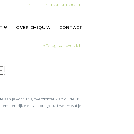
BLOG
|
BLIJF OP DE HOOGTE
T
OVER CHIQU’A
CONTACT
« Terug naar overzicht
!
 aan je voor! Fris, overzichtelijk en duidelijk.
Neem een kijkje en laat ons gerust weten wat je