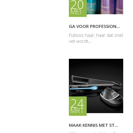
20
MEI
GA VOOR PROFESSION...
Futloos haar, haar dat snel
vet wordt,...
24
MRT
MAAK KENNIS MET ST...