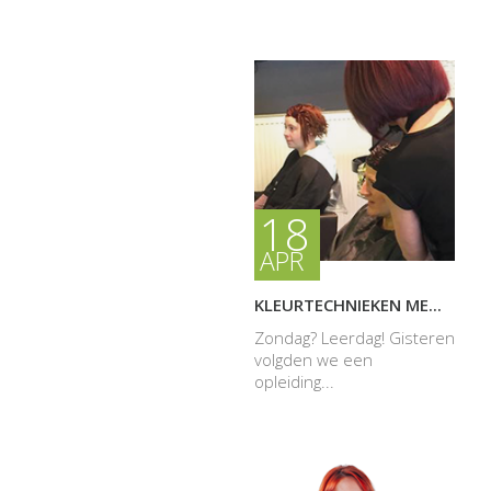
18
APR
KLEURTECHNIEKEN ME...
Zondag? Leerdag! Gisteren
volgden we een
opleiding...